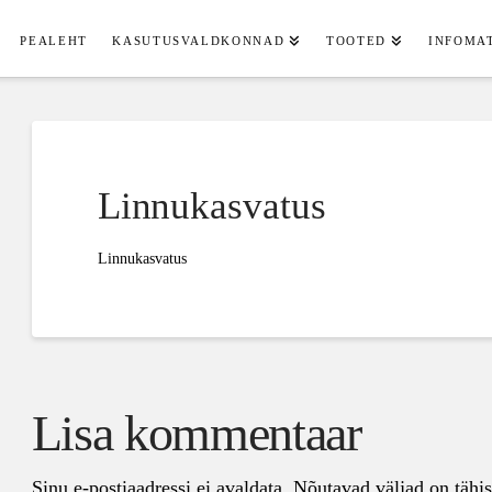
PEALEHT
KASUTUSVALDKONNAD
TOOTED
INFOMA
Linnukasvatus
Linnukasvatus
Lisa kommentaar
Sinu e-postiaadressi ei avaldata.
Nõutavad väljad on tähi