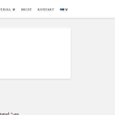
TERJAL
MEIST
KONTAKT
statud
*
-ga