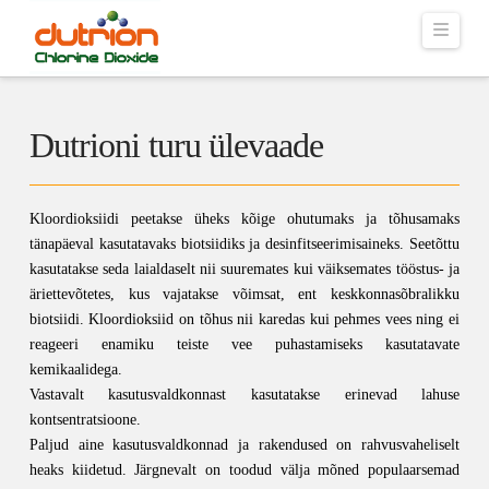
Navig
Dutrioni turu ülevaade
Kloordioksiidi peetakse üheks kõige ohutumaks ja tõhusamaks
tänapäeval kasutatavaks biotsiidiks ja desinfitseerimisaineks. Seetõttu
kasutatakse seda laialdaselt nii suuremates kui väiksemates tööstus- ja
äriettevõtetes, kus vajatakse võimsat, ent keskkonnasõbralikku
biotsiidi. Kloordioksiid on tõhus nii karedas kui pehmes vees ning ei
reageeri enamiku teiste vee puhastamiseks kasutatavate
kemikaalidega.
Vastavalt kasutusvaldkonnast kasutatakse erinevad lahuse
kontsentratsioone.
Paljud aine kasutusvaldkonnad ja rakendused on rahvusvaheliselt
heaks kiidetud. Järgnevalt on toodud välja mõned populaarsemad