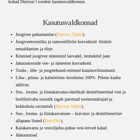
kohad Dutrion’i toodete kasutusvaldkonnas.
Kasutusvaldkonnad
Joogivee puhastamine (
Dutrion Tablet
).
Joogiveetorustiku ja osmoosfiltrite korrashoid -biokile
eemaldamine ja tõrje.
Kinnised joogivee süsteemid laevadel, lennukitel jane.
Jahutustornide vee- ja süsteeme korrashoid.
Toidu-, õlle- ja joogitehased-mitmed kasutusvõimalused.
Liha-, piima- ja kalatööstus–bioohutus 100%. Pikem kauba
säilivus.
Sea-, looma- ja linnukasvatus-täielikult desinfitseeritud vesi ja
biofilmivaba torustik tagab paremad tootmisnäitajad ja
kokkuhoiu ravimitelt (
Dutrion Tablet
).
Sea-, looma- ja liinukasvatuses – kuivatav ja desinfitseeritav
allapanu lisand (
DutriDry
).
Kalakasvatus ja vesiviljelus-puhas vesi-terved kalad.
Jäätootmisel.