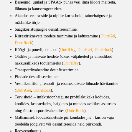
Basseinid, ujulad ja SPAAd- puhas vesi ilma kloori maitseta,
lõhnata ja kantserogeenideta.
Aiandus-veetrasside ja niplite korrashoid, taimehaiguste ja
mädanike tõrje.
Saagikoristusjärgne desinfitseerimine.
Kiirestiriknevate toodete tarnimine ja ladustamine (
DutriGel
,
DutriRock
).
Köögi- ja puuviljade laod (
DutriDry
,
DutriGel
,
DutriRock
).
Ohtlike ja haisvate heidete (okse, väljaheited ja viiruslikud
nakkusallikad) töötlemiseks (
DutriDry
).
Transpordivahendite desinfitseerimine.
Pindade desinfitseerimine.
Vesiniksulfiidi-, fenooli- ja ebameeldivate lõhnade hävitamine
(
DutriGel
,
DutriRock
).
Tervishoid – infektsioonhaiguste profülaktikaks kodudes,
koolides, lasteaedades, haiglates ja muudes avalikes asutustes
ning ühistranspordivahendites (
DutriRock
).
Matkamisel, loodusõnnetuste piirkondades jne., kus on vaja
töödelda joogivett või desinfitseerida neid piirkondi.
Reoveepuhastus.