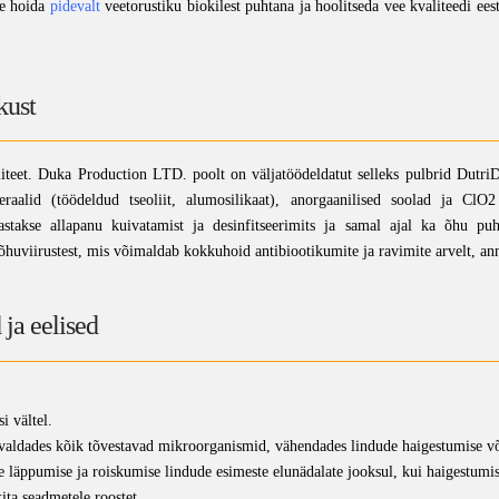
ne hoida
pidevalt
veetorustiku biokilest puhtana ja hoolitseda vee kvaliteedi ee
kust
aliteet. Duka Production LTD. poolt on väljatöödeldatut selleks pulbrid Dut
neraalid (töödeldud tseoliit, alumosilikaat), anorgaanilised soolad ja ClO
gastakse allapanu kuivatamist ja desinfitseerimits ja samal ajal ka õhu puh
 õhuviirustest, mis võimaldab kokkuhoid antibiootikumite ja ravimite arvelt, ann
ja eelised
i vältel.
õrvaldades kõik tõvestavad mikroorganismid, vähendades lindude haigestumise võ
e läppumise ja roiskumise lindude esimeste elunädalate jooksul, kui haigestumi
ita seadmetele roostet.