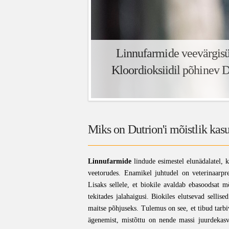
Linnufarmide veevärgisü
Kloordioksiidil põhinev D
Miks on Dutrion'i mõistlik kas
Linnufarmide
lindude esimestel elunädalatel, k
veetorudes. Enamikel juhtudel on veterinaarpr
Lisaks sellele, et biokile avaldab ebasoodsat m
tekitades jalahaigusi. Biokiles elutsevad sell
maitse põhjuseks. Tulemus on see, et tibud tarb
ägenemist, mistõttu on nende massi juurdekasv 