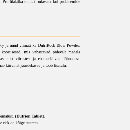
st. Profülaktika on alati odavam, kui probleemide
riDry ja nüüd viimati ka DutriRock Blow Powder.
2 koostisosad, mis vabastavad pidevalt madala
astamist viirustest ja ebameeldivate lõhnadest.
ab kiiremat juurdekasvu ja toob lisatulu.
imalust. (
Dutrion Tablet
).
se risk on kõige suurem.