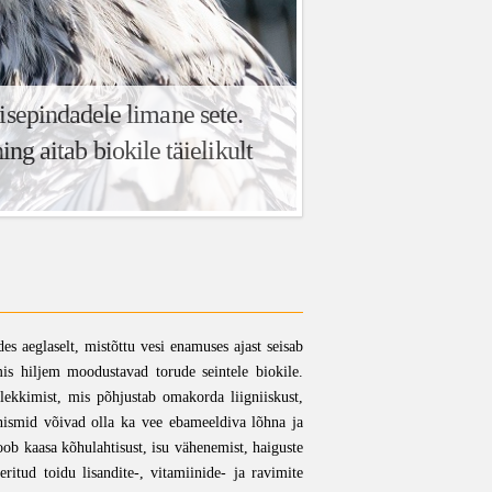
sepindadele limane sete.
g aitab biokile täielikult
es aeglaselt, mistõttu vesi enamuses ajast seisab
is hiljem moodustavad torude seintele biokile.
 lekkimist, mis põhjustab omakorda liigniiskust,
anismid võivad olla ka vee ebameeldiva lõhna ja
ob kaasa kõhulahtisust, isu vähenemist, haiguste
itud toidu lisandite-, vitamiinide- ja ravimite