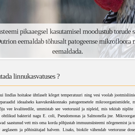
steemi pikaaegsel kasutamisel moodustub torude si
utrion eemaldab tõhusalt patogeense mikrofloora nin
eemaldada.
utada linnukasvatuses ?
ui lindlas hoitakse ühtlaselt kõrget temperatuuri ning vesi voolab jootmisliinid
eparaadid ideaalseks kasvukeskkonnaks patogeensetele mikroorganismidele, m
õju vee kvaliteedile, ummistab see veetorusid ja nipleid, mis tekitab niplite
ised ohtlikud bakterid nagu E. coli, Pseudomonas ja Salmonella jne. Mikroorg
ivad saastunud vett mis oma korda põhjustab immuunsüsteemi nõrgenemist ja to
aeglasem ja põhinäitajad halvem. Lisaks, biokile vähendab veetorusse doseer