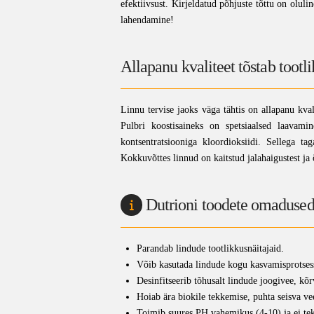
efektiivsust. Kirjeldatud põhjuste tõttu on oluli
lahendamine!
Allapanu kvaliteet tõstab tootli
Linnu tervise jaoks väga tähtis on allapanu kv
Pulbri koostisaineks on spetsiaalsed laavami
kontsentratsiooniga kloordioksiidi. Sellega ta
Kokkuvõttes linnud on kaitstud jalahaigustest ja
Dutrioni toodete omadused 
Parandab lindude tootlikkusnäitajaid.
Võib kasutada lindude kogu kasvamisprotsess
Desinfitseerib tõhusalt lindude joogivee, k
Hoiab ära biokile tekkemise, puhta seisva ve
Toimib suures PH vahemikus (4-10) ja ei tek