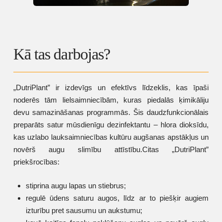
Kā tas darbojas?
„DutriPlant” ir izdevīgs un efektīvs līdzeklis, kas īpaši
noderēs tām lielsaimniecībām, kuras piedalās ķimikāliju
devu samazināšanas programmās. Šis daudzfunkcionālais
preparāts satur mūsdienīgu dezinfektantu – hlora dioksīdu,
kas uzlabo lauksaimniecības kultūru augšanas apstākļus un
novērš augu slimību attīstību.Citas „DutriPlant”
priekšrocības:
stiprina augu lapas un stiebrus;
regulē ūdens saturu augos, līdz ar to piešķir augiem
izturību pret sausumu un aukstumu;