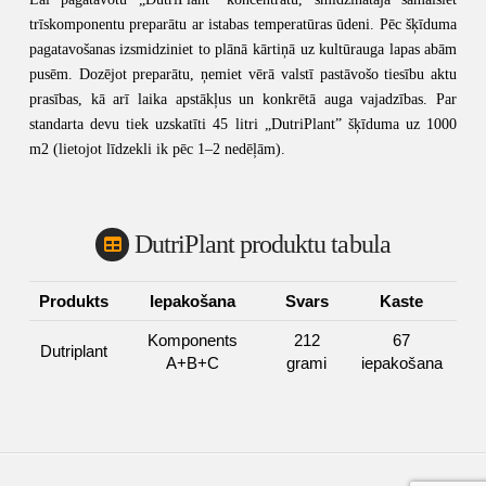
trīskomponentu preparātu ar istabas temperatūras ūdeni. Pēc šķīduma
pagatavošanas izsmidziniet to plānā kārtiņā uz kultūrauga lapas abām
pusēm. Dozējot preparātu, ņemiet vērā valstī pastāvošo tiesību aktu
prasības, kā arī laika apstākļus un konkrētā auga vajadzības. Par
standarta devu tiek uzskatīti 45 litri „DutriPlant” šķīduma uz 1000
m2 (lietojot līdzekli ik pēc 1–2 nedēļām).
DutriPlant produktu tabula
Produkts
Iepakošana
Svars
Kaste
Komponents
212
67
Dutriplant
A+B+C
grami
iepakošana