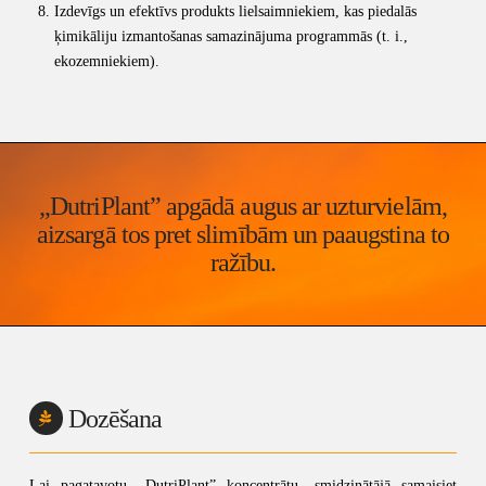
Izdevīgs un efektīvs produkts lielsaimniekiem, kas piedalās
ķimikāliju izmantošanas samazinājuma programmās (t. i.,
ekozemniekiem).
„DutriPlant” apgādā augus ar uzturvielām,
aizsargā tos pret slimībām un paaugstina to
ražību.
Dozēšana
Lai pagatavotu „DutriPlant” koncentrātu, smidzinātājā samaisiet