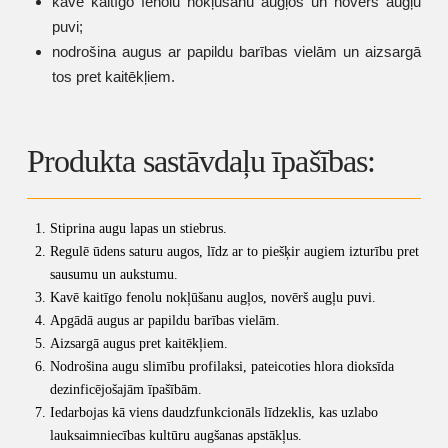
kavē kaitīgo fenolu nokļūšanu augļos un novērš augļu
puvi;
nodrošina augus ar papildu barības vielām un aizsargā
tos pret kaitēkļiem.
Produkta sastāvdaļu īpašības:
Stiprina augu lapas un stiebrus.
Regulē ūdens saturu augos, līdz ar to piešķir augiem izturību pret
sausumu un aukstumu.
Kavē kaitīgo fenolu nokļūšanu augļos, novērš augļu puvi.
Apgādā augus ar papildu barības vielām.
Aizsargā augus pret kaitēkļiem.
Nodrošina augu slimību profilaksi, pateicoties hlora dioksīda
dezinficējošajām īpašībām.
Iedarbojas kā viens daudzfunkcionāls līdzeklis, kas uzlabo
lauksaimniecības kultūru augšanas apstākļus.