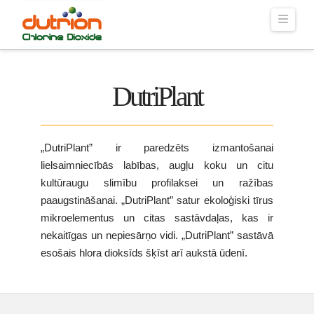
Navig
DutriPlant
„DutriPlant” ir paredzēts izmantošanai
lielsaimniecībās labības, augļu koku un citu
kultūraugu slimību profilaksei un ražības
paaugstināšanai. „DutriPlant” satur ekoloģiski tīrus
mikroelementus un citas sastāvdaļas, kas ir
nekaitīgas un nepiesārņo vidi. „DutriPlant” sastāvā
esošais hlora dioksīds šķīst arī aukstā ūdenī.