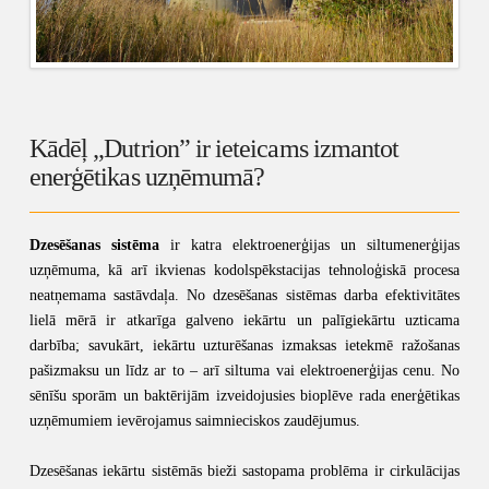
Kādēļ „Dutrion” ir ieteicams izmantot
enerģētikas uzņēmumā?
Dzesēšanas sistēma
ir katra elektroenerģijas un siltumenerģijas
uzņēmuma, kā arī ikvienas kodolspēkstacijas tehnoloģiskā procesa
neatņemama sastāvdaļa. No dzesēšanas sistēmas darba efektivitātes
lielā mērā ir atkarīga galveno iekārtu un palīgiekārtu uzticama
darbība; savukārt, iekārtu uzturēšanas izmaksas ietekmē ražošanas
pašizmaksu un līdz ar to – arī siltuma vai elektroenerģijas cenu. No
sēnīšu sporām un baktērijām izveidojusies bioplēve rada enerģētikas
uzņēmumiem ievērojamus saimnieciskos zaudējumus.
Dzesēšanas iekārtu sistēmās bieži sastopama problēma ir cirkulācijas