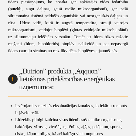
ūdens piesārņojums, ko nosaka gan apkārtējās vides iedarbība
(putekļi, augu daļiņas, gaisā esošie mikroorganismi), gan pašā
siltummaiņa sistēmā peldošās organiskās vai neorganiskās daļiņas un
rūsa. Ūdens vidē, kurā ir augstā temperatūra, strauji vairojas
mikroorganismi, veidojot bioplēvi (gļotas veidojošo mikrobu slāni)
uz siltummaiņu iekšējām virsmām. Tomēr uz hlora bāzes ražotie
reaģenti (hlors, hipohlorīds) bioplēvi nelikvidē un pat nepasargā
ūdens cauruļu sieniņas no reiz likvidētas bioplēves atjaunošanās.
„Dutrion” produkta „Aqquon”
lietošanas priekšrocības enerģētikas
uzņēmumos:
Ievērojami samazinās ekspluatācijas izmaksas, jo iekārtu remonts
ir jāveic retāk.
Līdzeklis pilnīgi iznīcina visus ūdenī esošos mikroorganismus,
baktērijas, vīrusus, vienšūņus, sēnītes, aļģes, pelējumu, sporas,
cistas, kāpuru oliņas, kā arī kaitīgo vielu nogulsnes.